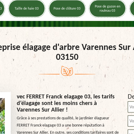
Pose de gazon en
03
Taille de haie 03
Pose de clôture 03
rouleau 03
eprise élagage d'arbre Varennes Sur A
03150
De
vec FERRET Franck elagage 03, les tarifs
d’élagage sont les moins chers à
Varennes Sur Allier !
Grâce à ses prestations de qualité, le jardinier élagueur
FERRET Franck elagage 03 a une bonne réputation à
Varennes Sur Allier. En outre, ses conditions tarifaires sont de