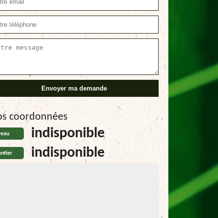
os coordonnées
indisponible
reau
indisponible
ntier