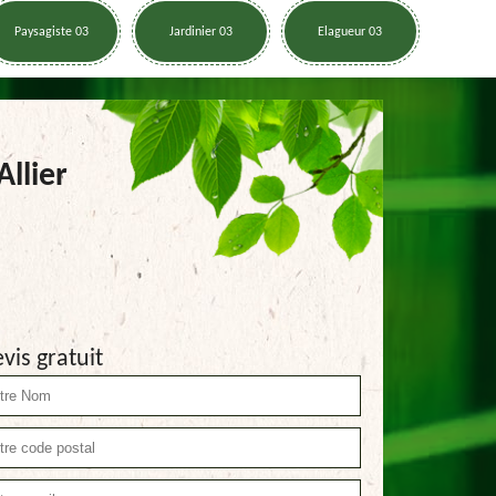
Paysagiste 03
Jardinier 03
Elagueur 03
llier
vis gratuit