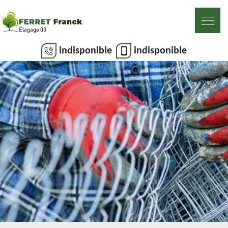
indisponible
indisponible