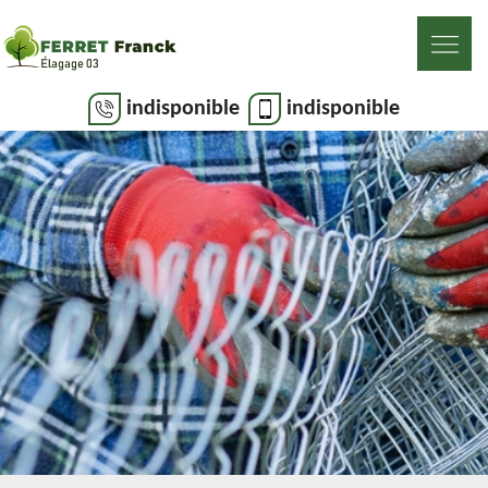
indisponible
indisponible