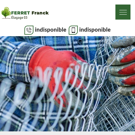
indisponible
indisponible