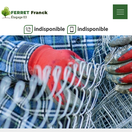
indisponible
indisponible