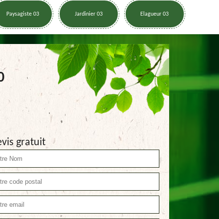
Paysagiste 03
Jardinier 03
Elagueur 03
0
vis gratuit