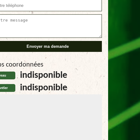
os coordonnées
indisponible
reau
indisponible
ntier