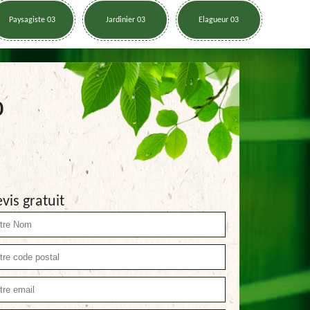
Paysagiste 03
Jardinier 03
Elagueur 03
0
vis gratuit