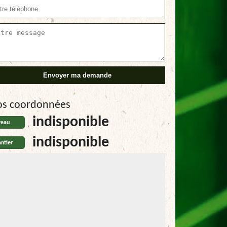
os coordonnées
indisponible
reau
indisponible
ntier