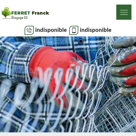
indisponible
indisponible