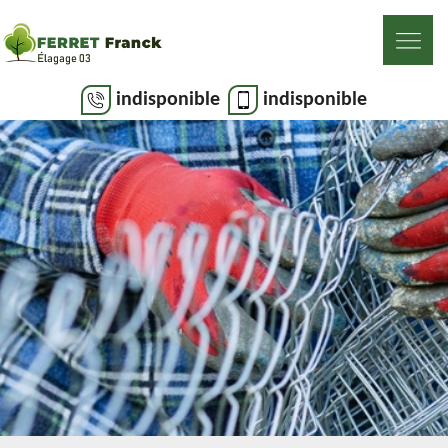
indisponible
indisponible