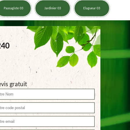
Paysagiste 03
Jardinier 03
Elagueur 03
240
vis gratuit