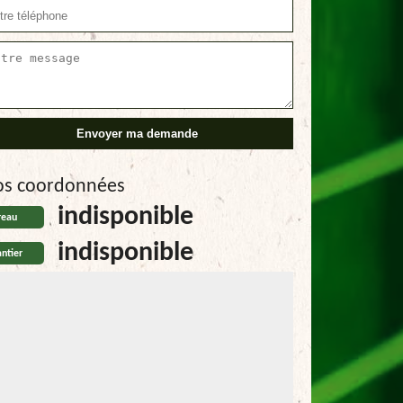
os coordonnées
indisponible
reau
indisponible
ntier