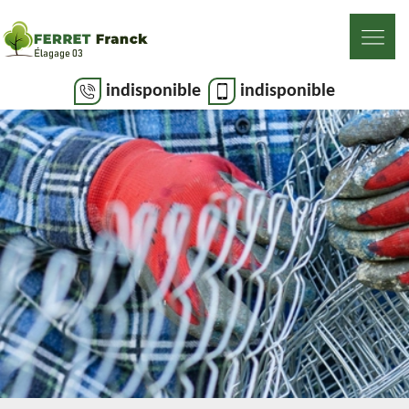
indisponible
indisponible