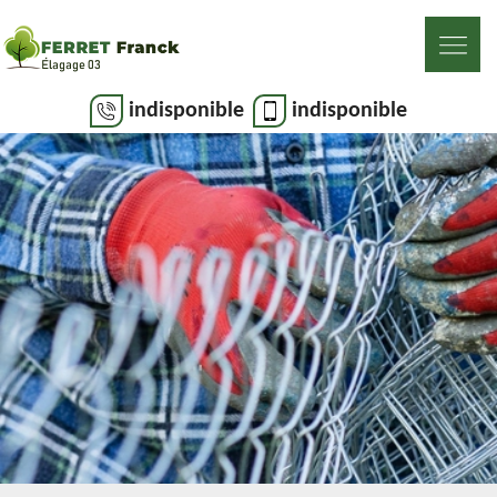
indisponible
indisponible