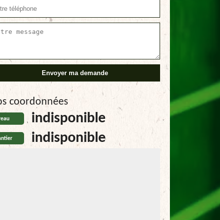
os coordonnées
indisponible
reau
indisponible
ntier