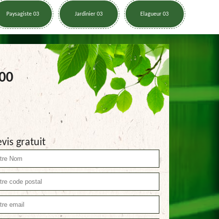
Paysagiste 03
Jardinier 03
Elagueur 03
300
vis gratuit