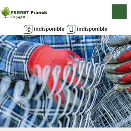
indisponible
indisponible