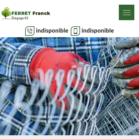
indisponible
indisponible