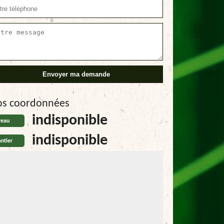
os coordonnées
indisponible
reau
indisponible
ntier