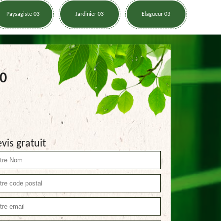
Paysagiste 03
Jardinier 03
Elagueur 03
90
vis gratuit