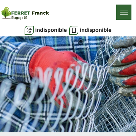
indisponible
indisponible