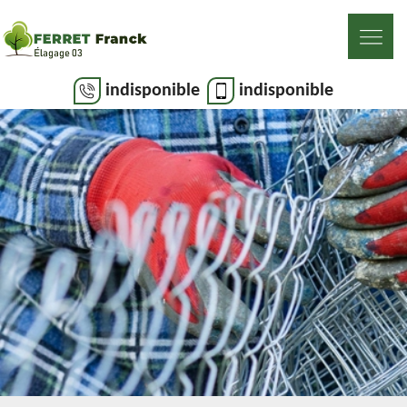
indisponible
indisponible