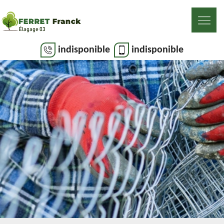
indisponible
indisponible