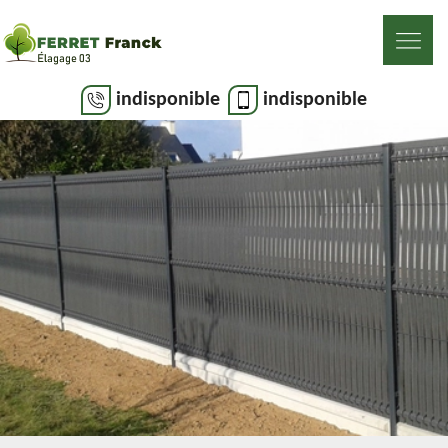
indisponible
indisponible