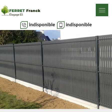
indisponible
indisponible