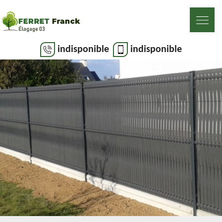
indisponible
indisponible