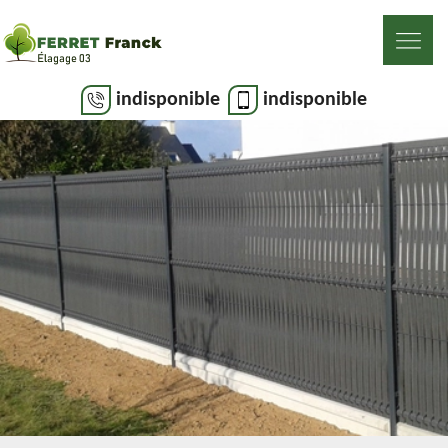
indisponible
indisponible