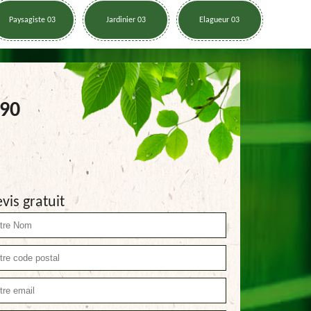
Paysagiste 03
Jardinier 03
Elagueur 03
390
vis gratuit