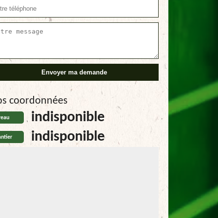
os coordonnées
indisponible
reau
indisponible
ntier