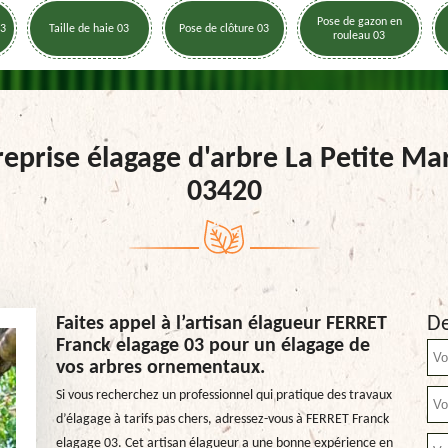
Pose de gazon en
03
Taille de haie 03
Pose de clôture 03
rouleau 03
reprise élagage d'arbre La Petite Ma
03420
De
Faites appel à l’artisan élagueur FERRET
Franck elagage 03 pour un élagage de
vos arbres ornementaux.
Si vous recherchez un professionnel qui pratique des travaux
d’élagage à tarifs pas chers, adressez-vous à FERRET Franck
elagage 03. Cet artisan élagueur a une bonne expérience en