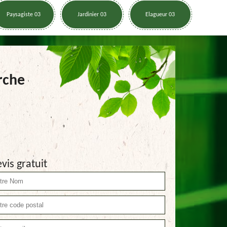
Paysagiste 03
Jardinier 03
Elagueur 03
rche
vis gratuit