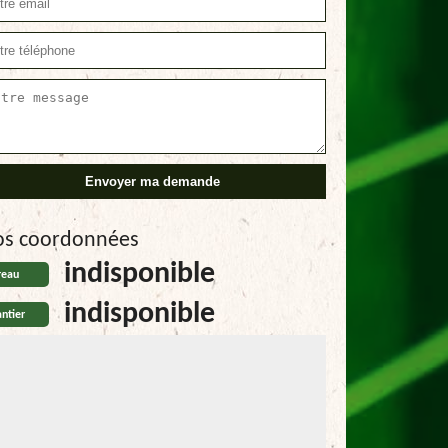
os coordonnées
indisponible
reau
indisponible
ntier