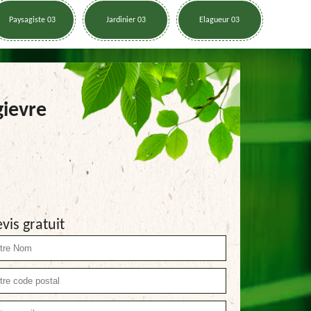
Paysagiste 03
Jardinier 03
Elagueur 03
gievre
vis gratuit