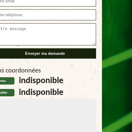
os coordonnées
indisponible
reau
indisponible
ntier