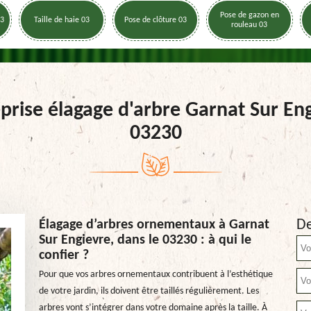
Pose de gazon en
03
Taille de haie 03
Pose de clôture 03
rouleau 03
prise élagage d'arbre Garnat Sur En
03230
De
Élagage d’arbres ornementaux à Garnat
Sur Engievre, dans le 03230 : à qui le
confier ?
Pour que vos arbres ornementaux contribuent à l’esthétique
de votre jardin, ils doivent être taillés régulièrement. Les
arbres vont s’intégrer dans votre domaine après la taille. À