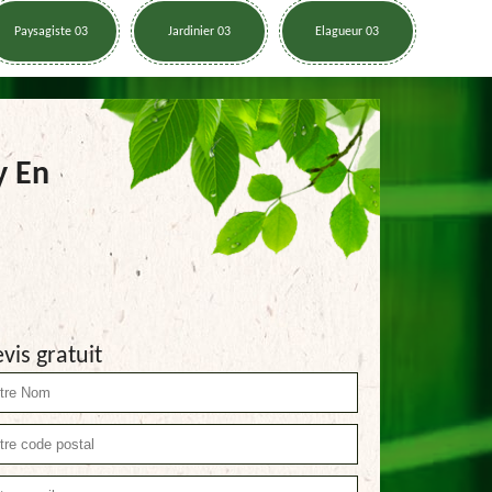
Paysagiste 03
Jardinier 03
Elagueur 03
y En
vis gratuit