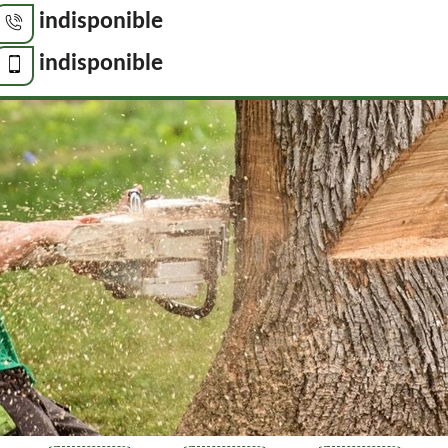
indisponible
indisponible