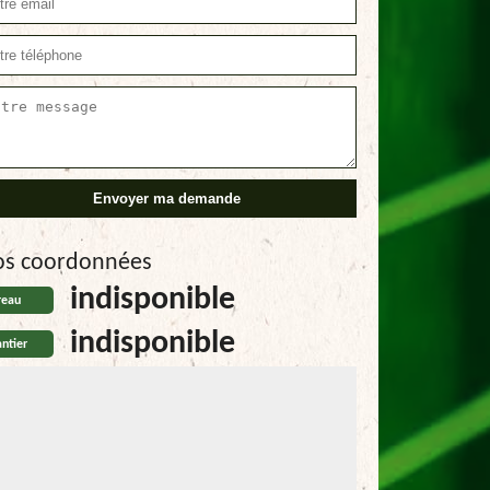
os coordonnées
indisponible
reau
indisponible
ntier