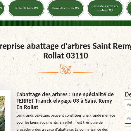
Pose de gazon en
03
Taille de haie 03
Pose de clôture 03
rouleau 03
reprise abattage d'arbres Saint Rem
Rollat 03110
De
L'abattage des arbres : une spécialité de
FERRET Franck elagage 03 à Saint Remy
En Rollat
Les grands végétaux peuvent constituer une grande menace
pour les biens avoisinants. En effet, il est très utile de
procéder à des travaux d'abattage. La connaissance des