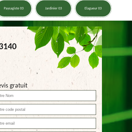
Paysagiste 03
Jardinier 03
Elagueur 03
03140
vis gratuit