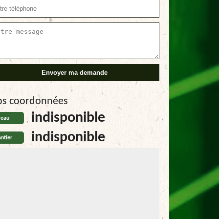
os coordonnées
indisponible
reau
indisponible
ntier