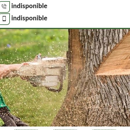
indisponible
indisponible