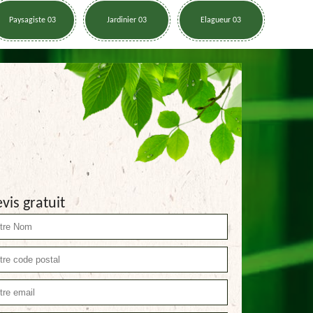
Paysagiste 03
Jardinier 03
Elagueur 03
vis gratuit