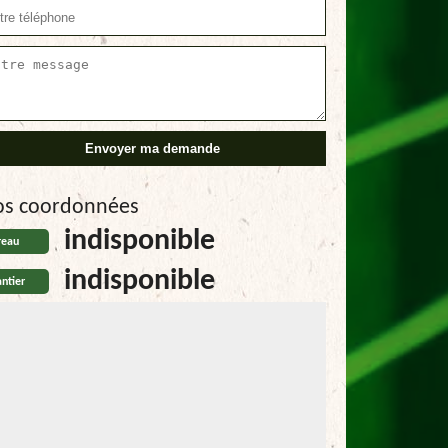
os coordonnées
indisponible
reau
indisponible
ntier