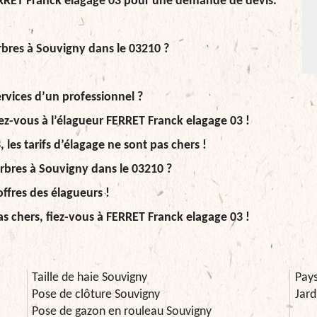
FERRET Franck elagage 03 pour une demande de devis.
arbres à Souvigny dans le 03210 ?
ervices d’un professionnel ?
sez-vous à l’élagueur FERRET Franck elagage 03 !
les tarifs d’élagage ne sont pas chers !
arbres à Souvigny dans le 03210 ?
ffres des élagueurs !
as chers, fiez-vous à FERRET Franck elagage 03 !
Taille de haie Souvigny
Pays
Pose de clôture Souvigny
Jard
Pose de gazon en rouleau Souvigny