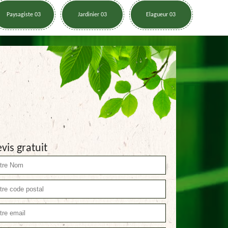
Paysagiste 03
Jardinier 03
Elagueur 03
vis gratuit