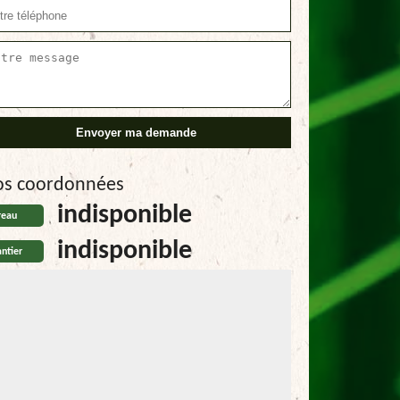
os coordonnées
indisponible
reau
indisponible
ntier